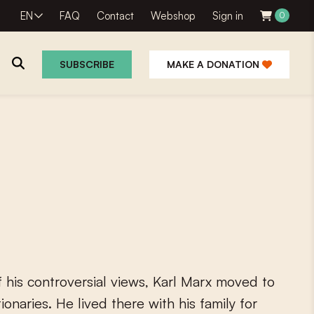
EN
FAQ
Contact
Webshop
Sign in
0
SUBSCRIBE
MAKE A DONATION
f
h
i
s
c
o
n
t
r
o
v
e
r
s
i
a
l
v
i
e
w
s
,
K
a
r
l
M
a
r
x
m
o
v
e
d
t
o
t
i
o
n
a
r
i
e
s
.
H
e
l
i
v
e
d
t
h
e
r
e
w
i
t
h
h
i
s
f
a
m
i
l
y
f
o
r