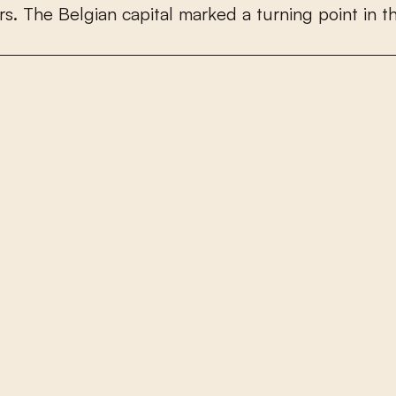
r
s
.
T
h
e
B
e
l
g
i
a
n
c
a
p
i
t
a
l
m
a
r
k
e
d
a
t
u
r
n
i
n
g
p
o
i
n
t
i
n
t