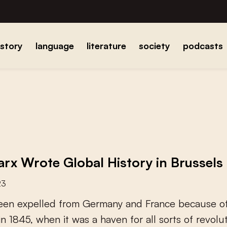
istory
language
literature
society
podcasts
arx Wrote Global History in Brussels
23
e
e
n
e
x
p
e
l
l
e
d
f
r
o
m
G
e
r
m
a
n
y
a
n
d
F
r
a
n
c
e
b
e
c
a
u
s
e
o
i
n
1
8
4
5
,
w
h
e
n
i
t
w
a
s
a
h
a
v
e
n
f
o
r
a
l
l
s
o
r
t
s
o
f
r
e
v
o
l
u