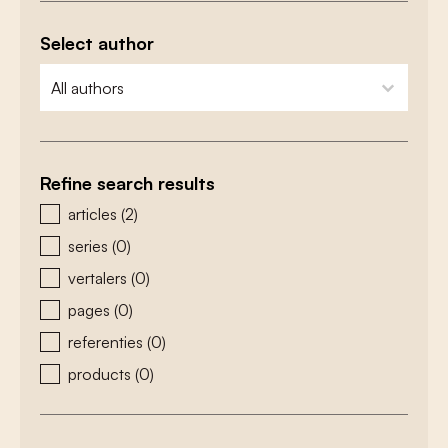
Select author
zoeken - auteurs
select content
Refine search results
zoeken - type
articles
(2)
series
(0)
vertalers
(0)
pages
(0)
referenties
(0)
products
(0)