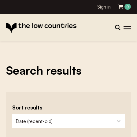
Sign in
0
Search results
Sort results
zoeken - sorteer
sort content