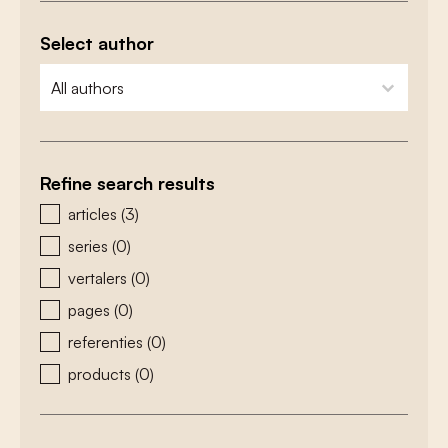
Select author
zoeken - auteurs
select content
Refine search results
zoeken - type
articles
(3)
series
(0)
vertalers
(0)
pages
(0)
referenties
(0)
products
(0)