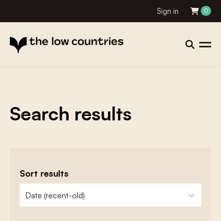
Sign in
0
Search results
Sort results
zoeken - sorteer
sort content