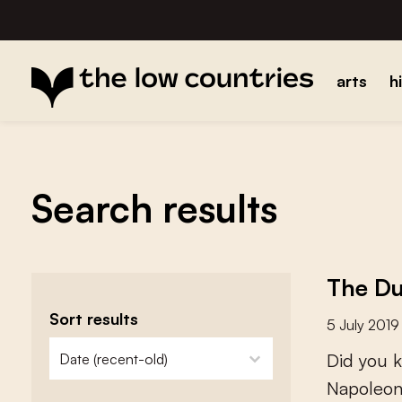
arts
h
Search results
The Du
Sort results
5 July 2019
zoeken - sorteer
sort content
D
i
d
y
o
u
k
N
a
p
o
l
e
o