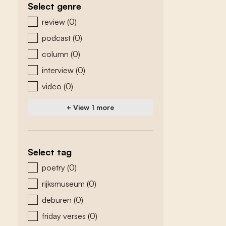
Select genre
zoeken - genre
review
(0)
podcast
(0)
column
(0)
interview
(0)
video
(0)
+ View 1 more
Select tag
zoeken - tags
poetry
(0)
rijksmuseum
(0)
deburen
(0)
friday verses
(0)