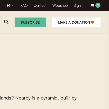
EN
FAQ
Contact
Webshop
Sign in
0
SUBSCRIBE
MAKE A DONATION
l
a
n
d
s
?
N
e
a
r
b
y
i
s
a
p
y
r
a
m
i
d
,
b
u
i
l
t
b
y