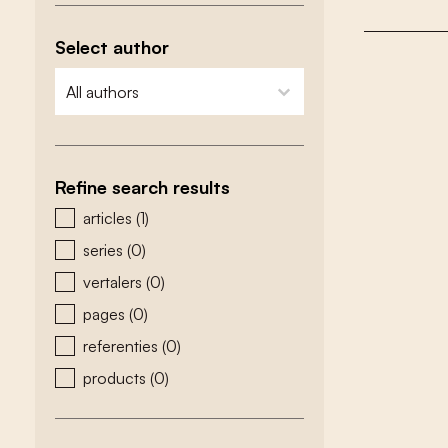
Select author
zoeken - auteurs
select content
Refine search results
zoeken - type
articles
(1)
series
(0)
vertalers
(0)
pages
(0)
referenties
(0)
products
(0)