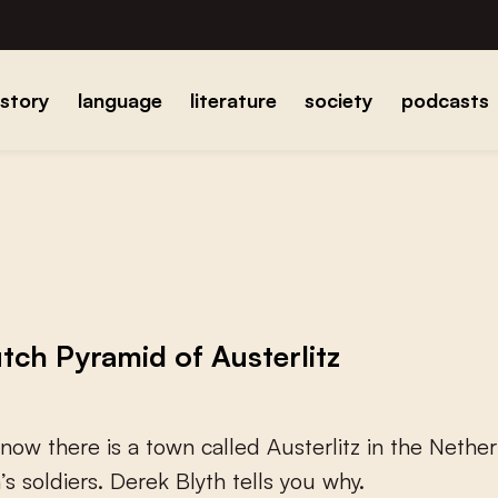
istory
language
literature
society
podcasts
tch Pyramid of Austerlitz
n
o
w
t
h
e
r
e
i
s
a
t
o
w
n
c
a
l
l
e
d
A
u
s
t
e
r
l
i
t
z
i
n
t
h
e
N
e
t
h
e
r
n
’
s
s
o
l
d
i
e
r
s
.
D
e
r
e
k
B
l
y
t
h
t
e
l
l
s
y
o
u
w
h
y
.