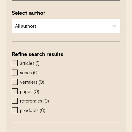
Select author
zoeken - auteurs
select content
Refine search results
zoeken - type
articles
(1)
series
(0)
vertalers
(0)
pages
(0)
referenties
(0)
products
(0)