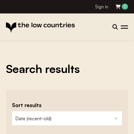
Sign in
0
Search results
Sort results
zoeken - sorteer
sort content