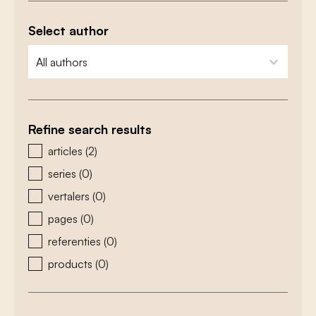
Select author
zoeken - auteurs
select content
Refine search results
zoeken - type
articles
(2)
series
(0)
vertalers
(0)
pages
(0)
referenties
(0)
products
(0)