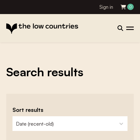
Sign in
0
Search results
Sort results
zoeken - sorteer
sort content