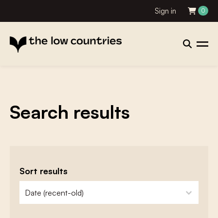
Sign in
0
Search results
Sort results
zoeken - sorteer
sort content