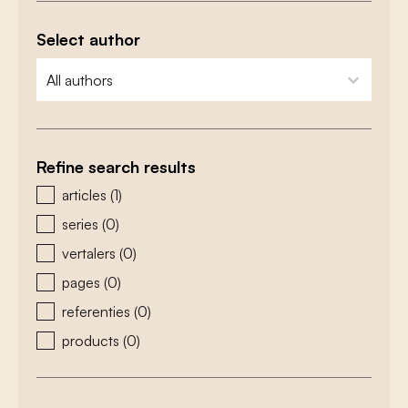
Select author
zoeken - auteurs
select content
Refine search results
zoeken - type
articles
(1)
series
(0)
vertalers
(0)
pages
(0)
referenties
(0)
products
(0)