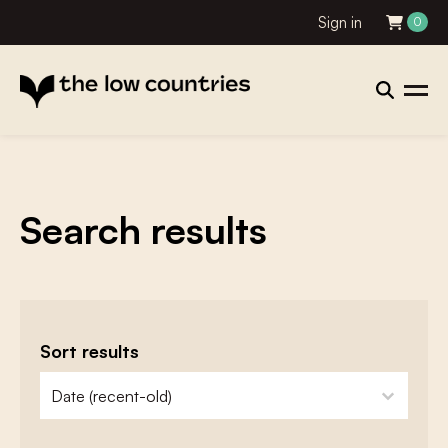
Sign in
0
Search results
Sort results
zoeken - sorteer
sort content