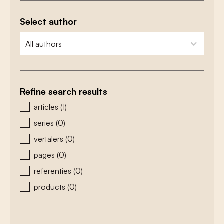
Select author
zoeken - auteurs
select content
Refine search results
zoeken - type
articles
(1)
series
(0)
vertalers
(0)
pages
(0)
referenties
(0)
products
(0)