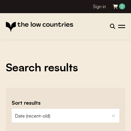
Sign in
0
Search results
Sort results
zoeken - sorteer
sort content