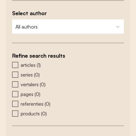
Select author
zoeken - auteurs
select content
Refine search results
zoeken - type
articles
(1)
series
(0)
vertalers
(0)
pages
(0)
referenties
(0)
products
(0)