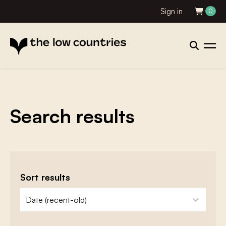
Sign in
0
Search results
Sort results
zoeken - sorteer
sort content