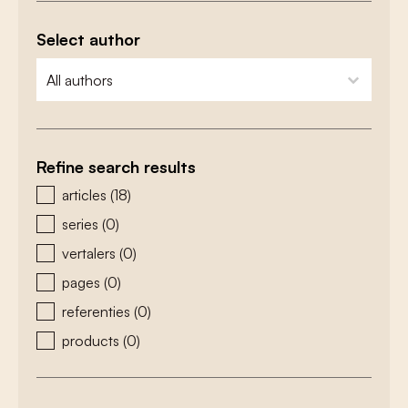
Select author
zoeken - auteurs
select content
Refine search results
zoeken - type
articles
(18)
series
(0)
vertalers
(0)
pages
(0)
referenties
(0)
products
(0)