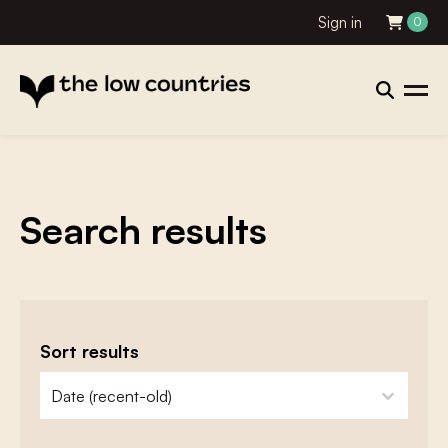
Sign in
0
Search results
Sort results
zoeken - sorteer
sort content