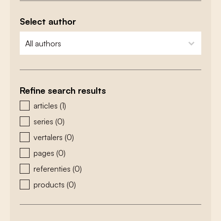
Select author
zoeken - auteurs
select content
Refine search results
zoeken - type
articles
(1)
series
(0)
vertalers
(0)
pages
(0)
referenties
(0)
products
(0)