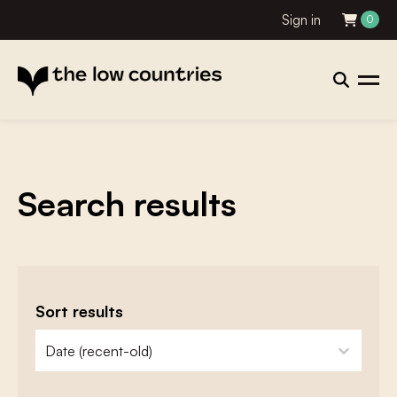
Sign in
0
Search results
Sort results
zoeken - sorteer
sort content