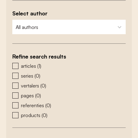
Select author
zoeken - auteurs
select content
Refine search results
zoeken - type
articles
(1)
series
(0)
vertalers
(0)
pages
(0)
referenties
(0)
products
(0)