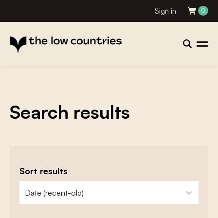
Sign in
0
Search results
Sort results
zoeken - sorteer
sort content