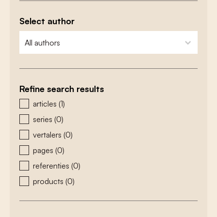
Select author
zoeken - auteurs
select content
Refine search results
zoeken - type
articles
(1)
series
(0)
vertalers
(0)
pages
(0)
referenties
(0)
products
(0)