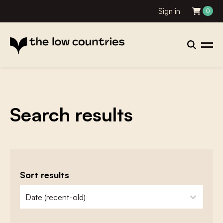
Sign in
0
Search results
Sort results
zoeken - sorteer
sort content