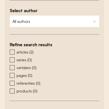
Select author
zoeken - auteurs
select content
Refine search results
zoeken - type
articles
(2)
series
(0)
vertalers
(0)
pages
(0)
referenties
(0)
products
(0)