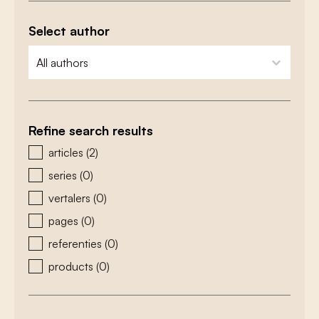
Select author
zoeken - auteurs
select content
Refine search results
zoeken - type
articles
(2)
series
(0)
vertalers
(0)
pages
(0)
referenties
(0)
products
(0)