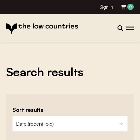
Sign in
0
Search results
Sort results
zoeken - sorteer
sort content