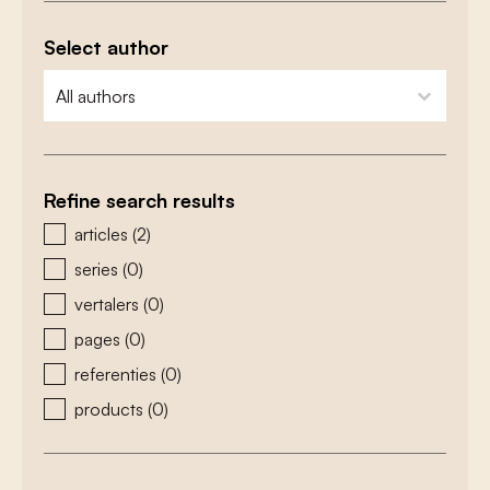
Select author
zoeken - auteurs
select content
Refine search results
zoeken - type
articles
(2)
series
(0)
vertalers
(0)
pages
(0)
referenties
(0)
products
(0)