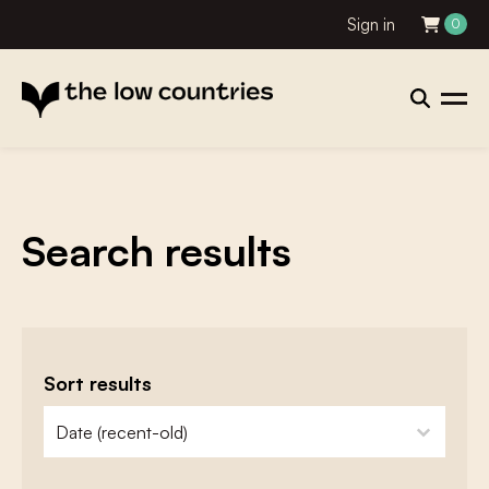
Sign in
0
Search results
Sort results
zoeken - sorteer
sort content