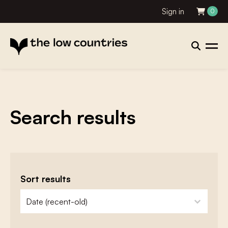
Sign in
0
Search results
Sort results
zoeken - sorteer
sort content