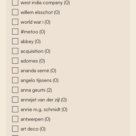
west india company
(0)
willem elsschot
(0)
world war i
(0)
#metoo
(0)
abbey
(0)
acquisition
(0)
adornes
(0)
ananda serné
(0)
angelo tijssens
(0)
anna geurts
(2)
annejet van der zijl
(0)
annie m.g. schmidt
(0)
antwerpen
(0)
art deco
(0)