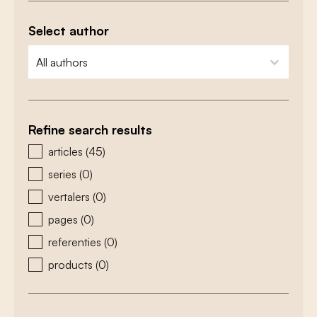
Select author
zoeken - auteurs
select content
Refine search results
zoeken - type
articles
(45)
series
(0)
vertalers
(0)
pages
(0)
referenties
(0)
products
(0)