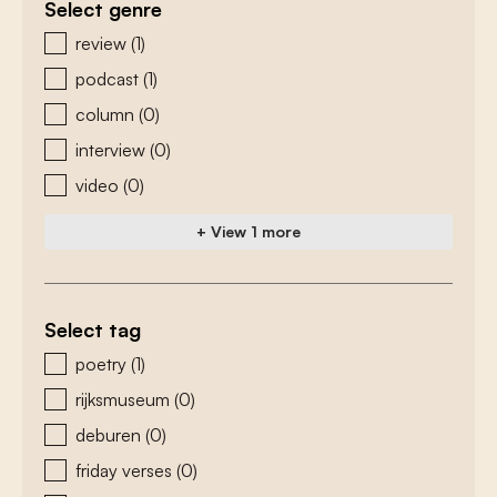
Select genre
zoeken - genre
review
(1)
podcast
(1)
column
(0)
interview
(0)
video
(0)
+ View 1 more
Select tag
zoeken - tags
poetry
(1)
rijksmuseum
(0)
deburen
(0)
friday verses
(0)