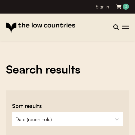
Sign in
0
Search results
Sort results
zoeken - sorteer
sort content