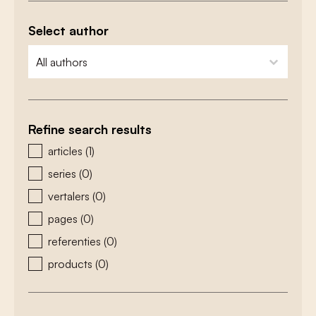
Select author
zoeken - auteurs
select content
Refine search results
zoeken - type
articles
(1)
series
(0)
vertalers
(0)
pages
(0)
referenties
(0)
products
(0)