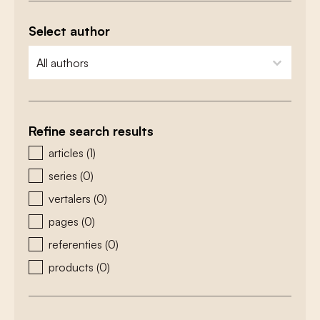
Select author
zoeken - auteurs
select content
Refine search results
zoeken - type
articles
(1)
series
(0)
vertalers
(0)
pages
(0)
referenties
(0)
products
(0)