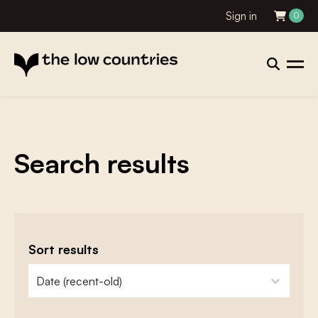
Sign in
0
Search results
Sort results
zoeken - sorteer
sort content