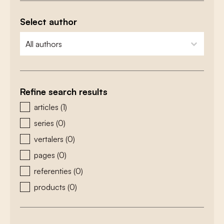
Select author
zoeken - auteurs
select content
Refine search results
zoeken - type
articles
(1)
series
(0)
vertalers
(0)
pages
(0)
referenties
(0)
products
(0)