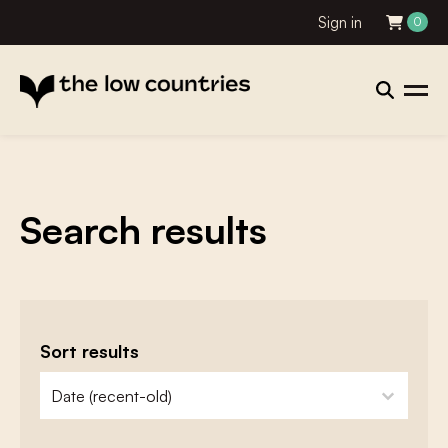
Sign in
0
Search results
Sort results
zoeken - sorteer
sort content