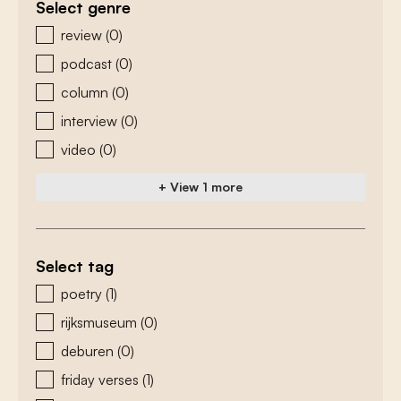
Select genre
zoeken - genre
review
(0)
podcast
(0)
column
(0)
interview
(0)
video
(0)
+ View 1 more
Select tag
zoeken - tags
poetry
(1)
rijksmuseum
(0)
deburen
(0)
friday verses
(1)