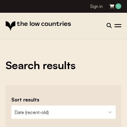
Sign in
0
Search results
Sort results
zoeken - sorteer
sort content