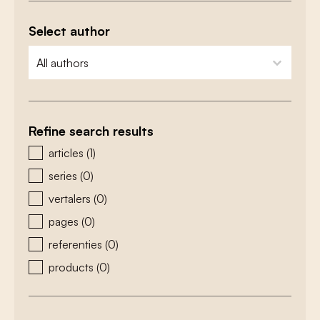
Select author
zoeken - auteurs
select content
Refine search results
zoeken - type
articles
(1)
series
(0)
vertalers
(0)
pages
(0)
referenties
(0)
products
(0)