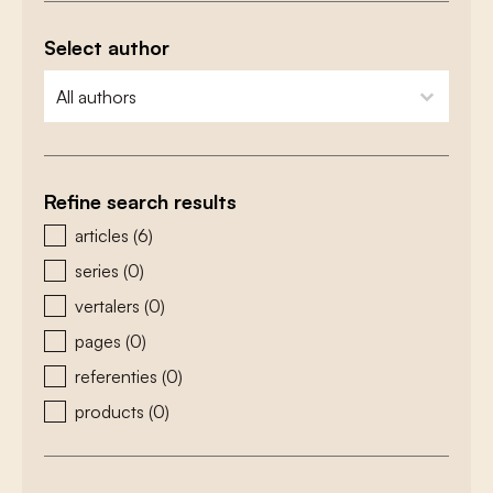
Select author
zoeken - auteurs
select content
Refine search results
zoeken - type
articles
(6)
series
(0)
vertalers
(0)
pages
(0)
referenties
(0)
products
(0)