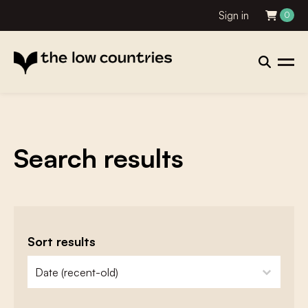
Sign in
0
Search results
Sort results
zoeken - sorteer
sort content