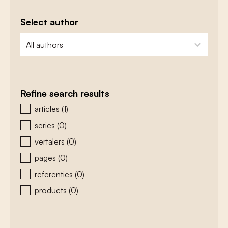
Select author
zoeken - auteurs
select content
Refine search results
zoeken - type
articles
(1)
series
(0)
vertalers
(0)
pages
(0)
referenties
(0)
products
(0)