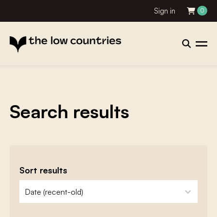
Sign in
0
Search results
Sort results
zoeken - sorteer
sort content