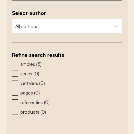
Select author
zoeken - auteurs
select content
Refine search results
zoeken - type
articles
(5)
series
(0)
vertalers
(0)
pages
(0)
referenties
(0)
products
(0)