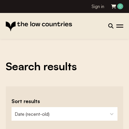
Sign in
0
Search results
Sort results
zoeken - sorteer
sort content