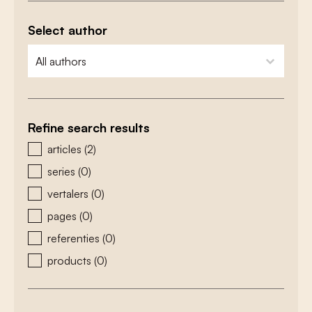
Select author
zoeken - auteurs
select content
Refine search results
zoeken - type
articles
(2)
series
(0)
vertalers
(0)
pages
(0)
referenties
(0)
products
(0)