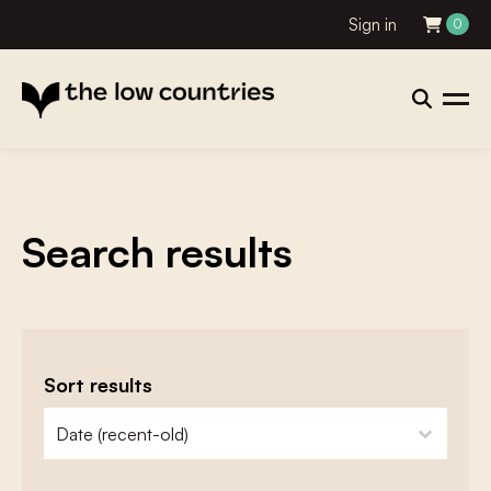
Sign in
0
Search results
Sort results
zoeken - sorteer
sort content