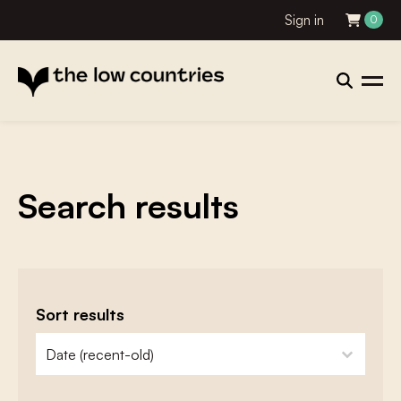
Sign in
0
Search results
Sort results
zoeken - sorteer
sort content