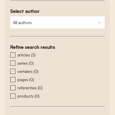
Select author
zoeken - auteurs
select content
Refine search results
zoeken - type
articles
(3)
series
(0)
vertalers
(0)
pages
(0)
referenties
(0)
products
(0)