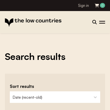
Sign in
0
Search results
Sort results
zoeken - sorteer
sort content