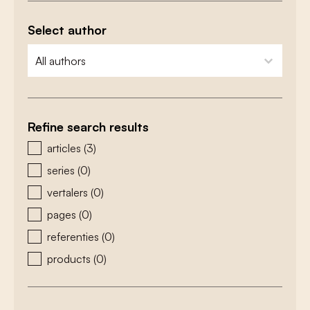
Select author
zoeken - auteurs
select content
Refine search results
zoeken - type
articles
(3)
series
(0)
vertalers
(0)
pages
(0)
referenties
(0)
products
(0)