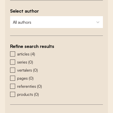
Select author
zoeken - auteurs
select content
Refine search results
zoeken - type
articles
(4)
series
(0)
vertalers
(0)
pages
(0)
referenties
(0)
products
(0)