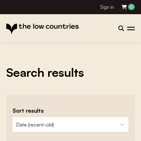
Sign in
0
Search results
Sort results
zoeken - sorteer
sort content