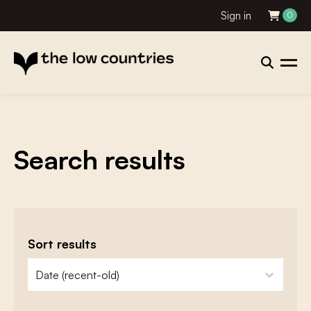
Sign in
0
Search results
Sort results
zoeken - sorteer
sort content