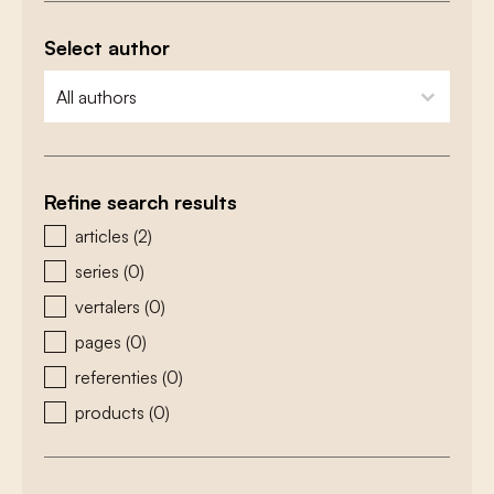
Select author
zoeken - auteurs
select content
Refine search results
zoeken - type
articles
(2)
series
(0)
vertalers
(0)
pages
(0)
referenties
(0)
products
(0)