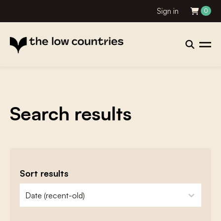
Sign in
0
Search results
Sort results
zoeken - sorteer
sort content