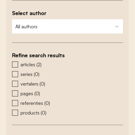
Select author
zoeken - auteurs
select content
Refine search results
zoeken - type
articles
(2)
series
(0)
vertalers
(0)
pages
(0)
referenties
(0)
products
(0)