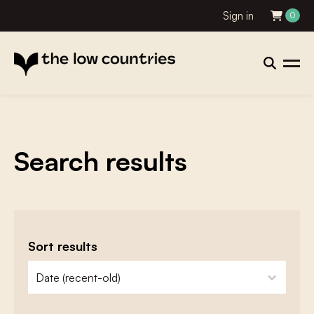
Sign in
0
Search results
Sort results
zoeken - sorteer
sort content