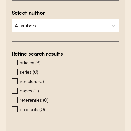
Select author
zoeken - auteurs
select content
Refine search results
zoeken - type
articles
(3)
series
(0)
vertalers
(0)
pages
(0)
referenties
(0)
products
(0)