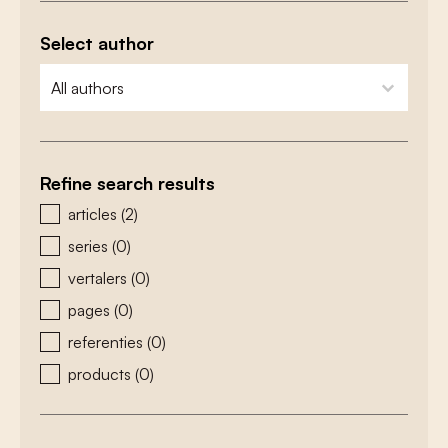
Select author
zoeken - auteurs
select content
Refine search results
zoeken - type
articles
(2)
series
(0)
vertalers
(0)
pages
(0)
referenties
(0)
products
(0)