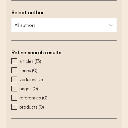
Select author
zoeken - auteurs
select content
Refine search results
zoeken - type
articles
(13)
series
(0)
vertalers
(0)
pages
(0)
referenties
(0)
products
(0)