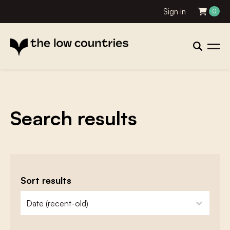
Sign in
0
Search results
Sort results
zoeken - sorteer
sort content