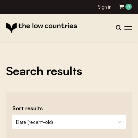
Sign in
0
Search results
Sort results
zoeken - sorteer
sort content