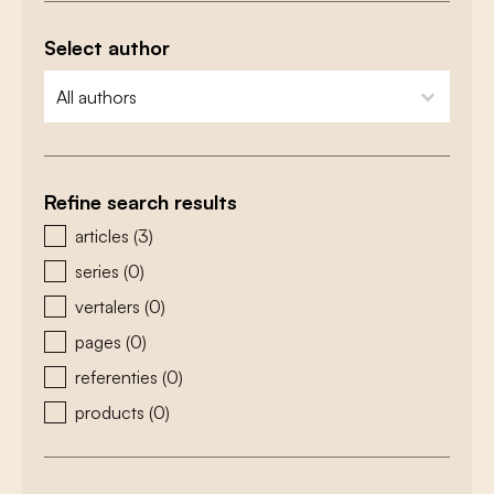
Select author
zoeken - auteurs
select content
Refine search results
zoeken - type
articles
(3)
series
(0)
vertalers
(0)
pages
(0)
referenties
(0)
products
(0)