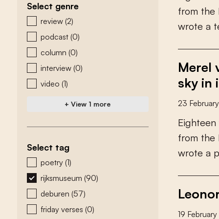
Select genre
f
r
o
m
t
h
e
zoeken - genre
review
(2)
w
r
o
t
e
a
t
podcast
(0)
column
(0)
Merel v
interview
(0)
sky in 
video
(1)
23 Februar
+ View 1 more
E
i
g
h
t
e
e
n
f
r
o
m
t
h
e
Select tag
w
r
o
t
e
a
zoeken - tags
poetry
(1)
rijksmuseum
(90)
Leonor
deburen
(57)
friday verses
(0)
19 Februar