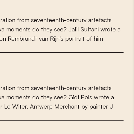
i
r
a
t
i
o
n
f
r
o
m
s
e
v
e
n
t
e
e
n
t
h
-
c
e
n
t
u
r
y
a
r
t
e
f
a
c
t
s
k
a
m
o
m
e
n
t
s
d
o
t
h
e
y
s
e
e
?
J
a
l
i
l
S
u
l
t
a
n
i
w
r
o
t
e
a
o
n
R
e
m
b
r
a
n
d
t
v
a
n
R
i
j
n
’
s
p
o
r
t
r
a
i
t
o
f
h
i
m
i
r
a
t
i
o
n
f
r
o
m
s
e
v
e
n
t
e
e
n
t
h
-
c
e
n
t
u
r
y
a
r
t
e
f
a
c
t
s
k
a
m
o
m
e
n
t
s
d
o
t
h
e
y
s
e
e
?
G
i
d
i
P
o
l
s
w
r
o
t
e
a
e
r
L
e
W
i
t
e
r
,
A
n
t
w
e
r
p
M
e
r
c
h
a
n
t
b
y
p
a
i
n
t
e
r
J