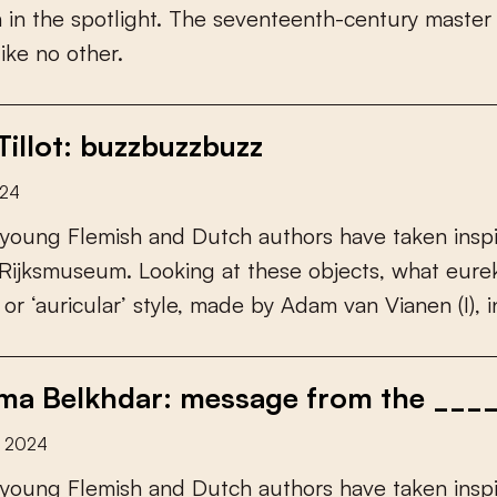
n
i
n
t
h
e
s
p
o
t
l
i
g
h
t
.
T
h
e
s
e
v
e
n
t
e
e
n
t
h
-
c
e
n
t
u
r
y
m
a
s
t
e
r
l
i
k
e
n
o
o
t
h
e
r
.
Tillot: buzzbuzzbuzz
024
y
o
u
n
g
F
l
e
m
i
s
h
a
n
d
D
u
t
c
h
a
u
t
h
o
r
s
h
a
v
e
t
a
k
e
n
i
n
s
p
R
i
j
k
s
m
u
s
e
u
m
.
L
o
o
k
i
n
g
a
t
t
h
e
s
e
o
b
j
e
c
t
s
,
w
h
a
t
e
u
r
e
o
r
‘
a
u
r
i
c
u
l
a
r
’
s
t
y
l
e
,
m
a
d
e
b
y
A
d
a
m
v
a
n
V
i
a
n
e
n
(
I
)
,
i
a Belkhdar: message from the _____
y 2024
y
o
u
n
g
F
l
e
m
i
s
h
a
n
d
D
u
t
c
h
a
u
t
h
o
r
s
h
a
v
e
t
a
k
e
n
i
n
s
p