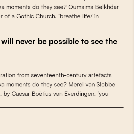
k
a
m
o
m
e
n
t
s
d
o
t
h
e
y
s
e
e
?
O
u
m
a
i
m
a
B
e
l
k
h
d
a
r
o
r
o
f
a
G
o
t
h
i
c
C
h
u
r
c
h
.
‘
b
r
e
a
t
h
e
l
i
f
e
/
i
n
will never be possible to see the
i
r
a
t
i
o
n
f
r
o
m
s
e
v
e
n
t
e
e
n
t
h
-
c
e
n
t
u
r
y
a
r
t
e
f
a
c
t
s
k
a
m
o
m
e
n
t
s
d
o
t
h
e
y
s
e
e
?
M
e
r
e
l
v
a
n
S
l
o
b
b
e
t
,
b
y
C
a
e
s
a
r
B
o
ë
t
i
u
s
v
a
n
E
v
e
r
d
i
n
g
e
n
.
‘
y
o
u