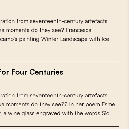
i
r
a
t
i
o
n
f
r
o
m
s
e
v
e
n
t
e
e
n
t
h
-
c
e
n
t
u
r
y
a
r
t
e
f
a
c
t
s
k
a
m
o
m
e
n
t
s
d
o
t
h
e
y
s
e
e
?
F
r
a
n
c
e
s
c
a
c
a
m
p
’
s
p
a
i
n
t
i
n
g
W
i
n
t
e
r
L
a
n
d
s
c
a
p
e
w
i
t
h
I
c
e
or Four Centuries
i
r
a
t
i
o
n
f
r
o
m
s
e
v
e
n
t
e
e
n
t
h
-
c
e
n
t
u
r
y
a
r
t
e
f
a
c
t
s
k
a
m
o
m
e
n
t
s
d
o
t
h
e
y
s
e
e
?
?
I
n
h
e
r
p
o
e
m
E
s
m
é
r
,
a
w
i
n
e
g
l
a
s
s
e
n
g
r
a
v
e
d
w
i
t
h
t
h
e
w
o
r
d
s
S
i
c