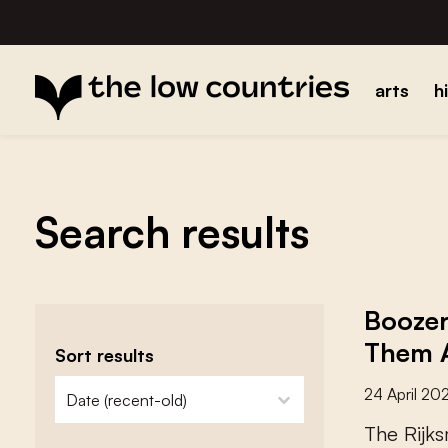
arts
h
Search results
Boozer
Them A
Sort results
zoeken - sorteer
sort content
24 April 20
T
h
e
R
i
j
k
s