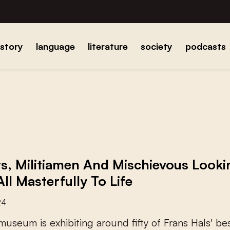
istory
language
literature
society
podcasts
s, Militiamen And Mischievous Look
ll Masterfully To Life
24
m
u
s
e
u
m
i
s
e
x
h
i
b
i
t
i
n
g
a
r
o
u
n
d
f
f
y
o
f
F
r
a
n
s
H
a
l
s
'
b
e