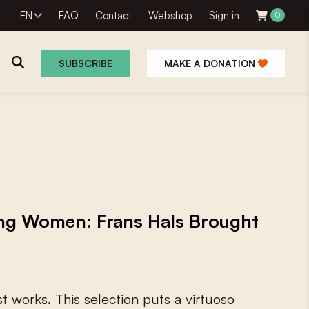
EN
FAQ
Contact
Webshop
Sign in
0
SUBSCRIBE
MAKE A DONATION
ing Women: Frans Hals Brought
s
t
w
o
r
k
s
.
T
h
i
s
s
e
l
e
c
t
i
o
n
p
u
t
s
a
v
i
r
t
u
o
s
o