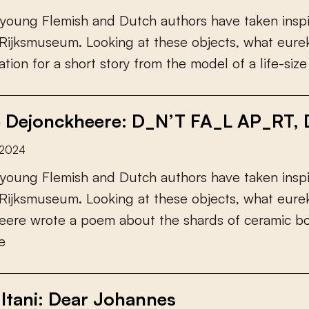
y
o
u
n
g
F
l
e
m
i
s
h
a
n
d
D
u
t
c
h
a
u
t
h
o
r
s
h
a
v
e
t
a
k
e
n
i
n
s
p
R
i
j
k
s
m
u
s
e
u
m
.
L
o
o
k
i
n
g
a
t
t
h
e
s
e
o
b
j
e
c
t
s
,
w
h
a
t
e
u
r
e
a
t
i
o
n
f
o
r
a
s
h
o
r
t
s
t
o
r
y
f
r
o
m
t
h
e
m
o
d
e
l
o
f
a
l
i
f
e
-
s
i
z
e
e Dejonckheere: D_N’T FA_L AP_RT
 2024
y
o
u
n
g
F
l
e
m
i
s
h
a
n
d
D
u
t
c
h
a
u
t
h
o
r
s
h
a
v
e
t
a
k
e
n
i
n
s
p
R
i
j
k
s
m
u
s
e
u
m
.
L
o
o
k
i
n
g
a
t
t
h
e
s
e
o
b
j
e
c
t
s
,
w
h
a
t
e
u
r
e
e
e
r
e
w
r
o
t
e
a
p
o
e
m
a
b
o
u
t
t
h
e
s
h
a
r
d
s
o
f
c
e
r
a
m
i
c
b
e
Sultani: Dear Johannes