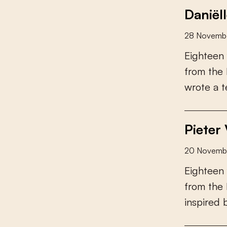
Daniël
28 Novemb
E
i
g
h
t
e
e
n
f
r
o
m
t
h
e
w
r
o
t
e
a
t
Pieter
20 Novemb
E
i
g
h
t
e
e
n
f
r
o
m
t
h
e
i
n
s
p
i
r
e
d