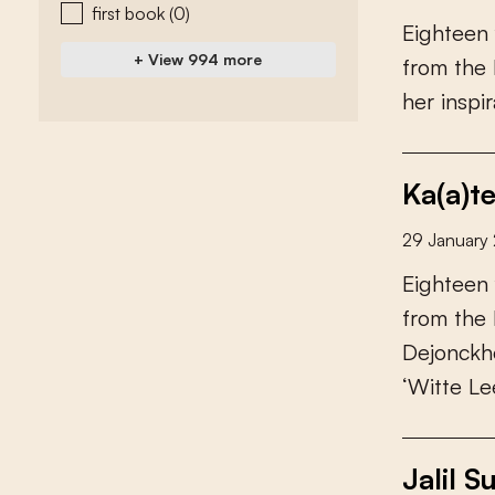
first book
(0)
E
i
g
h
t
e
e
n
+ View 994 more
f
r
o
m
t
h
e
h
e
r
i
n
s
p
i
r
Ka(a)t
29 January
E
i
g
h
t
e
e
n
f
r
o
m
t
h
e
D
e
j
o
n
c
k
h
‘
W
i
t
t
e
L
e
Jalil 