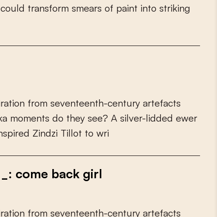
c
o
u
l
d
t
r
a
n
s
f
o
r
m
s
m
e
a
r
s
o
f
p
a
i
n
t
i
n
t
o
s
t
r
i
k
i
n
g
i
r
a
t
i
o
n
f
r
o
m
s
e
v
e
n
t
e
e
n
t
h
-
c
e
n
t
u
r
y
a
r
t
e
f
a
c
t
s
k
a
m
o
m
e
n
t
s
d
o
t
h
e
y
s
e
e
?
A
s
i
l
v
e
r
-
l
i
d
d
e
d
e
w
e
r
n
s
p
i
r
e
d
Z
i
n
d
z
i
T
i
l
l
o
t
t
o
w
r
i
: come back girl
i
r
a
t
i
o
n
f
r
o
m
s
e
v
e
n
t
e
e
n
t
h
-
c
e
n
t
u
r
y
a
r
t
e
f
a
c
t
s