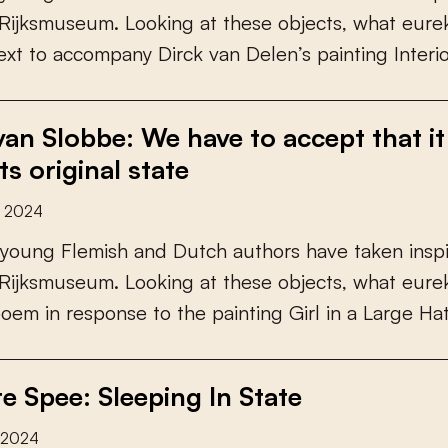
R
i
j
k
s
m
u
s
e
u
m
.
L
o
o
k
i
n
g
a
t
t
h
e
s
e
o
b
j
e
c
t
s
,
w
h
a
t
e
u
r
e
e
x
t
t
o
a
c
c
o
m
p
a
n
y
D
i
r
c
k
v
a
n
D
e
l
e
n
’
s
p
a
i
n
t
i
n
g
I
n
t
e
r
i
an Slobbe: We have to accept that it 
its original state
y 2024
y
o
u
n
g
F
l
e
m
i
s
h
a
n
d
D
u
t
c
h
a
u
t
h
o
r
s
h
a
v
e
t
a
k
e
n
i
n
s
p
R
i
j
k
s
m
u
s
e
u
m
.
L
o
o
k
i
n
g
a
t
t
h
e
s
e
o
b
j
e
c
t
s
,
w
h
a
t
e
u
r
e
p
o
e
m
i
n
r
e
s
p
o
n
s
e
t
o
t
h
e
p
a
i
n
t
i
n
g
G
i
r
l
i
n
a
L
a
r
g
e
H
a
e Spee: Sleeping In State
y 2024