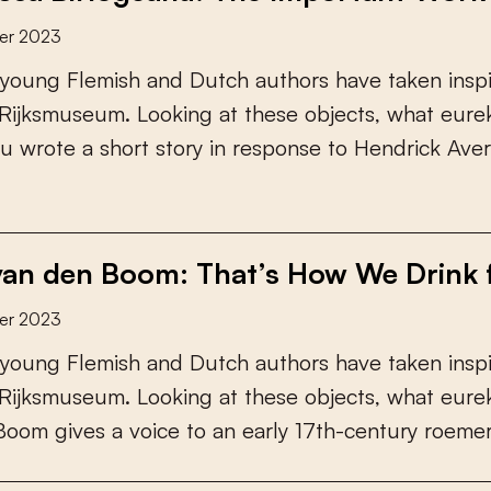
er 2023
y
o
u
n
g
F
l
e
m
i
s
h
a
n
d
D
u
t
c
h
a
u
t
h
o
r
s
h
a
v
e
t
a
k
e
n
i
n
s
p
R
i
j
k
s
m
u
s
e
u
m
.
L
o
o
k
i
n
g
a
t
t
h
e
s
e
o
b
j
e
c
t
s
,
w
h
a
t
e
u
r
e
u
w
r
o
t
e
a
s
h
o
r
t
s
t
o
r
y
i
n
r
e
s
p
o
n
s
e
t
o
H
e
n
d
r
i
c
k
A
v
e
r
an den Boom: That’s How We Drink f
er 2023
y
o
u
n
g
F
l
e
m
i
s
h
a
n
d
D
u
t
c
h
a
u
t
h
o
r
s
h
a
v
e
t
a
k
e
n
i
n
s
p
R
i
j
k
s
m
u
s
e
u
m
.
L
o
o
k
i
n
g
a
t
t
h
e
s
e
o
b
j
e
c
t
s
,
w
h
a
t
e
u
r
e
B
o
o
m
g
i
v
e
s
a
v
o
i
c
e
t
o
a
n
e
a
r
l
y
1
7
t
h
-
c
e
n
t
u
r
y
r
o
e
m
e