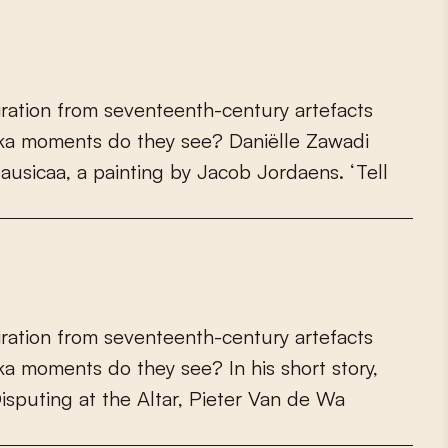
i
r
a
t
i
o
n
f
r
o
m
s
e
v
e
n
t
e
e
n
t
h
-
c
e
n
t
u
r
y
a
r
t
e
f
a
c
t
s
k
a
m
o
m
e
n
t
s
d
o
t
h
e
y
s
e
e
?
D
a
n
i
ë
l
l
e
Z
a
w
a
d
i
N
a
u
s
i
c
a
a
,
a
p
a
i
n
t
i
n
g
b
y
J
a
c
o
b
J
o
r
d
a
e
n
s
.
‘
T
e
l
l
i
r
a
t
i
o
n
f
r
o
m
s
e
v
e
n
t
e
e
n
t
h
-
c
e
n
t
u
r
y
a
r
t
e
f
a
c
t
s
k
a
m
o
m
e
n
t
s
d
o
t
h
e
y
s
e
e
?
I
n
h
i
s
s
h
o
r
t
s
t
o
r
y
,
D
i
s
p
u
t
i
n
g
a
t
t
h
e
A
l
t
a
r
,
P
i
e
t
e
r
V
a
n
d
e
W
a