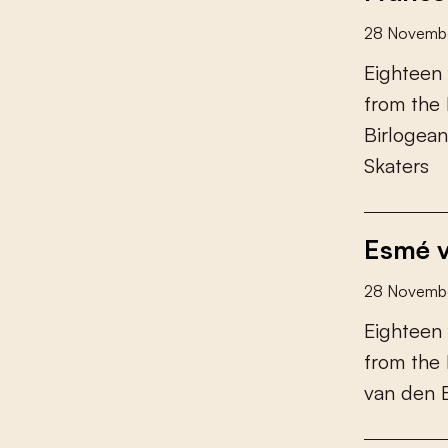
28 Novemb
E
i
g
h
t
e
e
n
f
r
o
m
t
h
e
B
i
r
l
o
g
e
a
n
S
k
a
t
e
r
s
Esmé v
28 Novemb
E
i
g
h
t
e
e
n
f
r
o
m
t
h
e
v
a
n
d
e
n