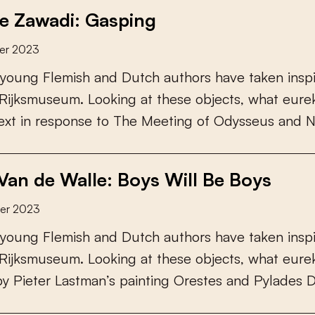
le Zawadi: Gasping
er 2023
y
o
u
n
g
F
l
e
m
i
s
h
a
n
d
D
u
t
c
h
a
u
t
h
o
r
s
h
a
v
e
t
a
k
e
n
i
n
s
p
R
i
j
k
s
m
u
s
e
u
m
.
L
o
o
k
i
n
g
a
t
t
h
e
s
e
o
b
j
e
c
t
s
,
w
h
a
t
e
u
r
e
e
x
t
i
n
r
e
s
p
o
n
s
e
t
o
T
h
e
M
e
e
t
i
n
g
o
f
O
d
y
s
s
e
u
s
a
n
d
 Van de Walle: Boys Will Be Boys
er 2023
y
o
u
n
g
F
l
e
m
i
s
h
a
n
d
D
u
t
c
h
a
u
t
h
o
r
s
h
a
v
e
t
a
k
e
n
i
n
s
p
R
i
j
k
s
m
u
s
e
u
m
.
L
o
o
k
i
n
g
a
t
t
h
e
s
e
o
b
j
e
c
t
s
,
w
h
a
t
e
u
r
e
b
y
P
i
e
t
e
r
L
a
s
t
m
a
n
’
s
p
a
i
n
t
i
n
g
O
r
e
s
t
e
s
a
n
d
P
y
l
a
d
e
s