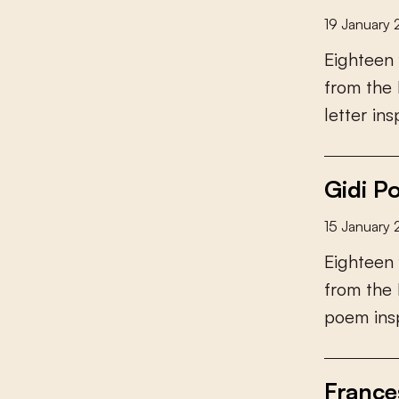
19 January
E
i
g
h
t
e
e
n
f
r
o
m
t
h
e
l
e
t
t
e
r
i
n
s
Gidi P
15 January
E
i
g
h
t
e
e
n
f
r
o
m
t
h
e
p
o
e
m
i
n
s
France