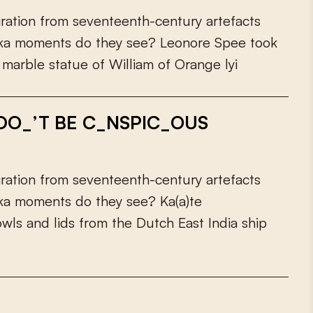
i
r
a
t
i
o
n
f
r
o
m
s
e
v
e
n
t
e
e
n
t
h
-
c
e
n
t
u
r
y
a
r
t
e
f
a
c
t
s
k
a
m
o
m
e
n
t
s
d
o
t
h
e
y
s
e
e
?
L
e
o
n
o
r
e
S
p
e
e
t
o
o
k
m
a
r
b
l
e
s
t
a
t
u
e
o
f
W
i
l
l
i
a
m
o
f
O
r
a
n
g
e
l
y
i
, DO_’T BE C_NSPIC_OUS
i
r
a
t
i
o
n
f
r
o
m
s
e
v
e
n
t
e
e
n
t
h
-
c
e
n
t
u
r
y
a
r
t
e
f
a
c
t
s
k
a
m
o
m
e
n
t
s
d
o
t
h
e
y
s
e
e
?
K
a
(
a
)
t
e
o
w
l
s
a
n
d
l
i
d
s
f
r
o
m
t
h
e
D
u
t
c
h
E
a
s
t
I
n
d
i
a
s
h
i
p