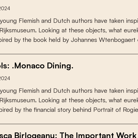
 2024
y
o
u
n
g
F
l
e
m
i
s
h
a
n
d
D
u
t
c
h
a
u
t
h
o
r
s
h
a
v
e
t
a
k
e
n
i
n
s
p
R
i
j
k
s
m
u
s
e
u
m
.
L
o
o
k
i
n
g
a
t
t
h
e
s
e
o
b
j
e
c
t
s
,
w
h
a
t
e
u
r
e
p
i
r
e
d
b
y
t
h
e
b
o
o
k
h
e
l
d
b
y
J
o
h
a
n
n
e
s
W
t
e
n
b
o
g
a
e
r
t
ols: .Monaco Dining.
 2024
y
o
u
n
g
F
l
e
m
i
s
h
a
n
d
D
u
t
c
h
a
u
t
h
o
r
s
h
a
v
e
t
a
k
e
n
i
n
s
p
R
i
j
k
s
m
u
s
e
u
m
.
L
o
o
k
i
n
g
a
t
t
h
e
s
e
o
b
j
e
c
t
s
,
w
h
a
t
e
u
r
e
p
i
r
e
d
b
y
t
h
e
f
n
a
n
c
i
a
l
s
t
o
r
y
b
e
h
i
n
d
P
o
r
t
r
a
i
t
o
f
R
o
g
i
sca Birlogeanu: The Important Work