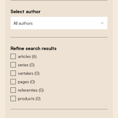
Select author
zoeken - auteurs
select content
Refine search results
zoeken - type
articles
(6)
series
(0)
vertalers
(0)
pages
(0)
referenties
(0)
products
(0)