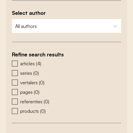
Select author
zoeken - auteurs
select content
Refine search results
zoeken - type
articles
(4)
series
(0)
vertalers
(0)
pages
(0)
referenties
(0)
products
(0)