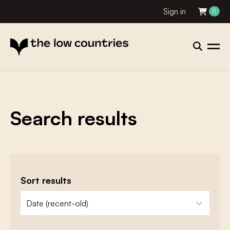
Sign in
0
Search results
Sort results
zoeken - sorteer
sort content