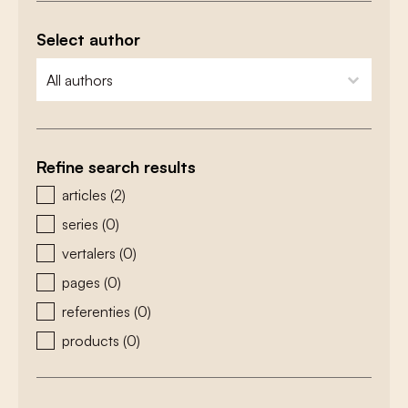
Select author
zoeken - auteurs
select content
Refine search results
zoeken - type
articles
(2)
series
(0)
vertalers
(0)
pages
(0)
referenties
(0)
products
(0)