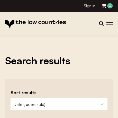
Sign in
0
Search results
Sort results
zoeken - sorteer
sort content