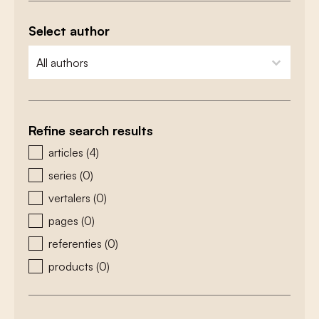
Select author
zoeken - auteurs
select content
Refine search results
zoeken - type
articles
(4)
series
(0)
vertalers
(0)
pages
(0)
referenties
(0)
products
(0)