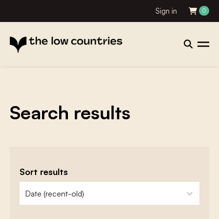
Sign in
0
Search results
Sort results
zoeken - sorteer
sort content