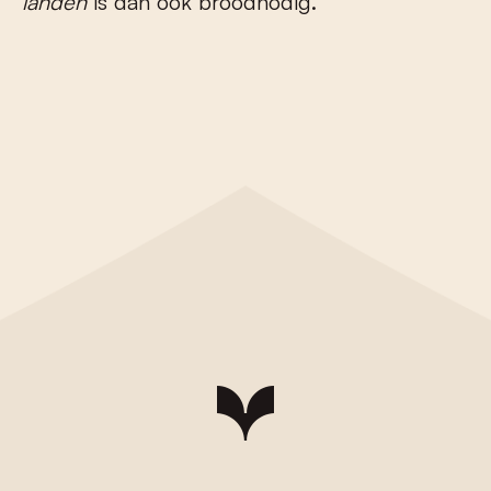
landen
is dan ook broodnodig.”