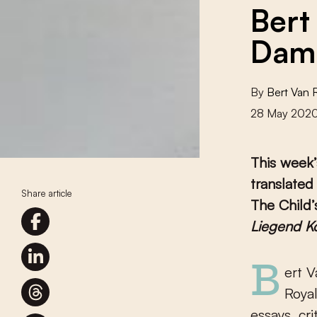
Bert
Dama
By
Bert Van
28 May 202
This week’
translate
Share article
The Child’
Liegend Ko
Bert Van Raemdonck (b. 1977, Ghent) is the coordinator of the
Roya
essays, cri