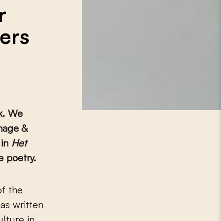
r
ers
k. We
mage &
 in
Het
 poetry.
as written
ulture in