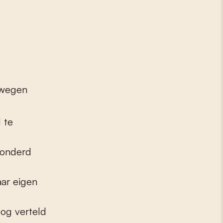
ewegen
d te
 honderd
aar eigen
oog verteld