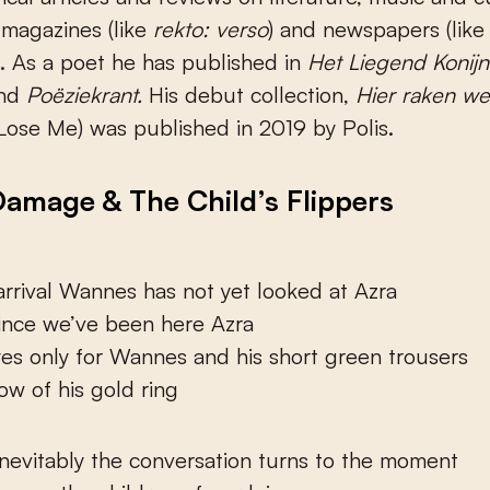
magazines (like
rekto: verso
) and newspapers (lik
). As a poet he has published in
Het Liegend Konijn
nd
Po
ë
ziekrant.
His debut collection,
Hier raken we 
ose Me) was published in 2019 by Polis.
amage & The Child’s Flippers
arrival Wannes has not yet looked at Azra
ince we’ve been here Azra
es only for Wannes and his short green trousers
ow of his gold ring
nevitably the conversation turns to the moment