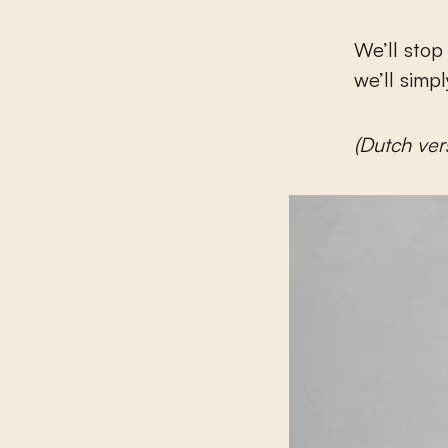
We’ll stop
we’ll simp
(Dutch ver