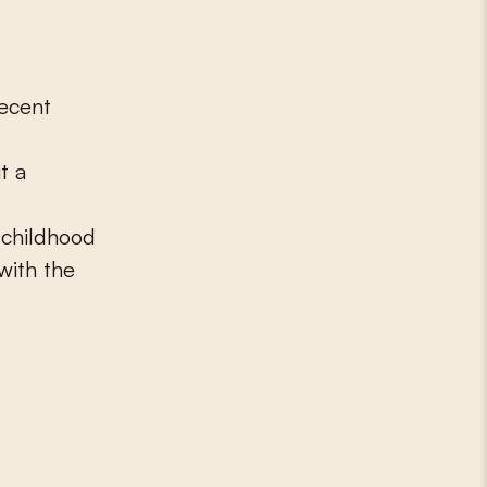
recent
t a
 childhood
with the