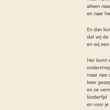
alleen naa
en naar he
En dan kom
dat wij de
en wij ee
Het komt e
onderstre
maar nee d
keer geze
en ze verm
kindertijd
en voor je