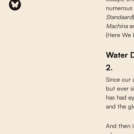
numerous 
Standaard
Machina
a
(Here We L
Water D
2.
Since our 
but ever s
has had ey
and the gl
And then i