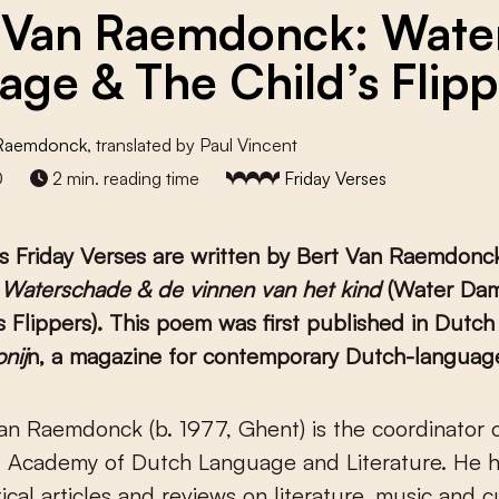
 Van Raemdonck: Wate
ge & The Child’s Flipp
 Raemdonck
, translated by Paul Vincent
0
2 min. reading time
Friday Verses
s Friday Verses are written by Bert Van Raemdonc
d
Waterschade & de vinnen van het kind
(Water Da
s Flippers). This poem was first published in Dutch
nij
n, a magazine for contemporary Dutch-language
l Academy of Dutch Language and Literature. He h
tical articles and reviews on literature, music and c