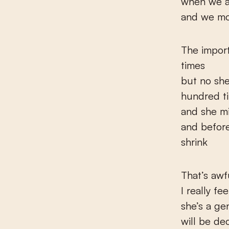
when we as
and we mo
The import
times
but no she
hundred t
and she mi
and before
shrink
That’s awf
I really fe
she’s a ge
will be de